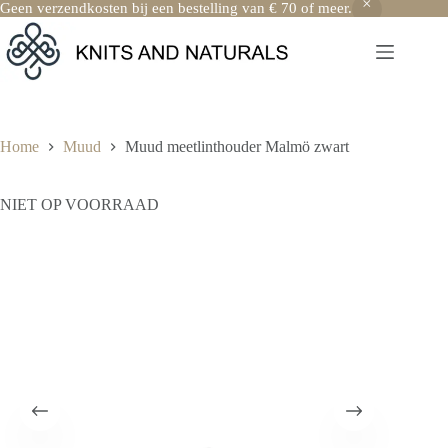
Geen verzendkosten bij een bestelling van € 70 of meer.
Ga
naar
de
inhoud
Home
Muud
Muud meetlinthouder Malmö zwart
NIET OP VOORRAAD