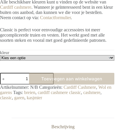
Alle beschikbare kleuren kunt u vinden op de website van
Cardiff cashmere
. Wanneer je geïnteresseerd bent in een kleur
buiten ons aanbod, dan kunnen we die voor je bestellen.
Neem contact op via:
Contactformulier
.
Classic is perfect voor eenvoudige accessoires tot meer
gecompliceerde truien en vesten. Het werkt goed met alle
soorten steken en vooral met goed gedefinieerde patronen.
kleur
Cardiff
Toevoegen aan winkelwagen
Cashmere
Classic
Artikelnummer:
N/B
Categorieën:
Cardiff Cashmere
,
Wol en
aantal
garens
Tags:
breien
,
cardiff cashmere classic
,
cashmere
,
classic
,
garen
,
kasjmier
Beschrijving