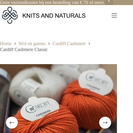
Geen verzendkosten bij een bestelling van € 70 of meer.
Ga
naar
de
inhoud
Home
Wol en garens
Cardiff Cashmere
Cardiff Cashmere Classic