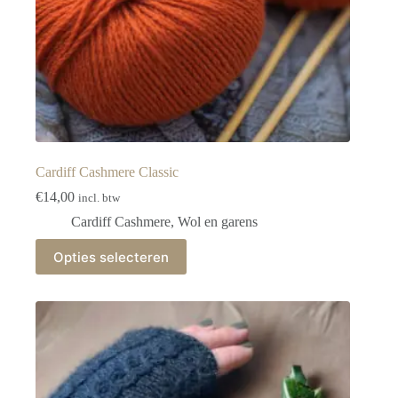
Cardiff Cashmere Classic
€
14,00
incl. btw
Cardiff Cashmere
,
Wol en garens
Dit
Opties selecteren
product
heeft
meerdere
variaties.
Deze
optie
kan
gekozen
worden