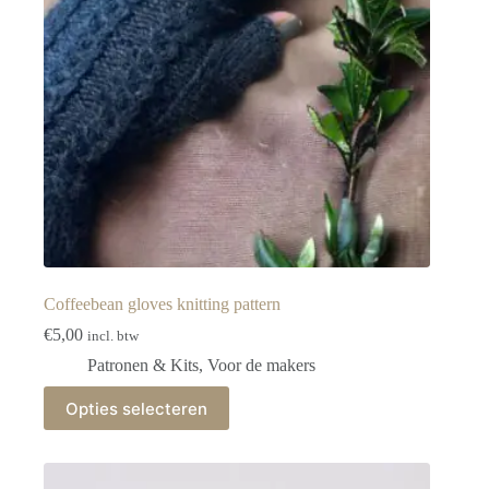
op
de
productpagina
Coffeebean gloves knitting pattern
€
5,00
incl. btw
Patronen & Kits
,
Voor de makers
Dit
Opties selecteren
product
heeft
meerdere
variaties.