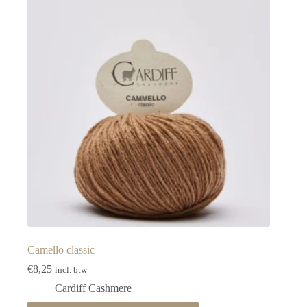
Deze
optie
kan
gekozen
worden
op
de
productpagina
Camello classic
€
8,25
incl. btw
Cardiff Cashmere