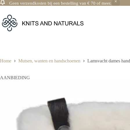
Geen verzendkosten bij een bestelling van € 70 of meer.
Ga
naar
de
inhoud
Home
Mutsen, wanten en handschoenen
Lamsvacht dames han
AANBIEDING