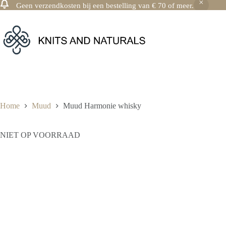
Geen verzendkosten bij een bestelling van € 70 of meer.
Ga
naar
de
inhoud
Home
Muud
Muud Harmonie whisky
NIET OP VOORRAAD