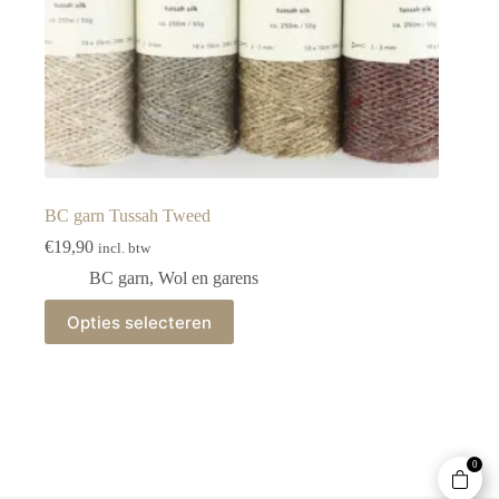
BC garn Tussah Tweed
€
19,90
incl. btw
BC garn
,
Wol en garens
Dit
Opties selecteren
product
heeft
meerdere
variaties.
Deze
optie
kan
0
gekozen
worden